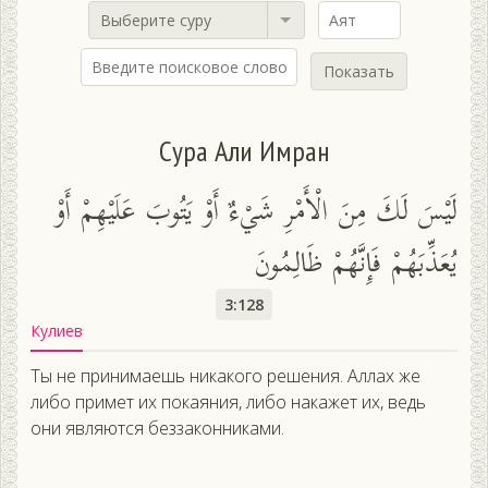
Выберите суру
Показать
Сура Али Имран
لَيْسَ لَكَ مِنَ الْأَمْرِ شَيْءٌ أَوْ يَتُوبَ عَلَيْهِمْ أَوْ
يُعَذِّبَهُمْ فَإِنَّهُمْ ظَالِمُونَ
3:128
Кулиев
Ты не принимаешь никакого решения. Аллах же
либо примет их покаяния, либо накажет их, ведь
они являются беззаконниками.