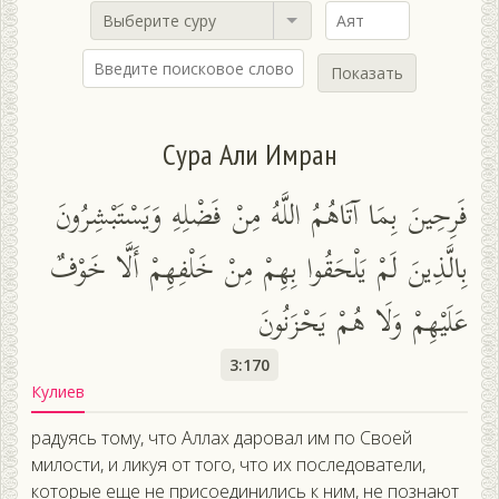
Выберите суру
Показать
Сура Али Имран
فَرِحِينَ بِمَا آتَاهُمُ اللَّهُ مِنْ فَضْلِهِ وَيَسْتَبْشِرُونَ
بِالَّذِينَ لَمْ يَلْحَقُوا بِهِمْ مِنْ خَلْفِهِمْ أَلَّا خَوْفٌ
عَلَيْهِمْ وَلَا هُمْ يَحْزَنُونَ
3:170
Кулиев
радуясь тому, что Аллах даровал им по Своей
милости, и ликуя от того, что их последователи,
которые еще не присоединились к ним, не познают