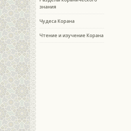
знания
Чудеса Корана
Чтение и изучение Корана