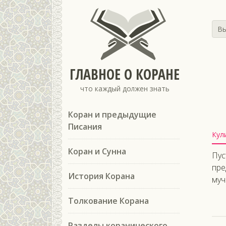
Вы
ГЛАВНОЕ О КОРАНЕ
что каждый должен знать
Коран и предыдущие
Писания
Кул
Коран и Сунна
Пус
пре
История Корана
муч
Толкование Корана
Разделы коранического