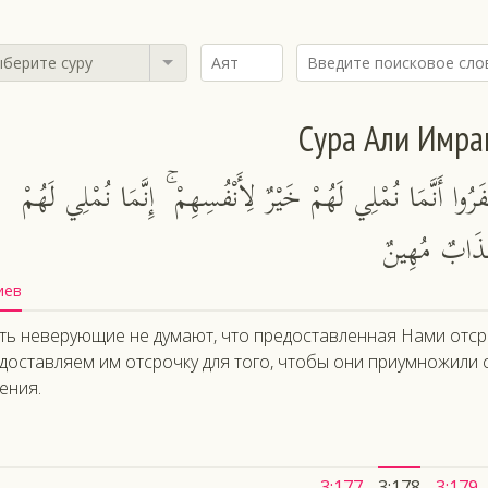
берите суру
Сура Али Имра
رُوا أَنَّمَا نُمْلِي لَهُمْ خَيْرٌ لِأَنْفُسِهِمْ ۚ إِنَّمَا نُمْلِي لَهُمْ
 عَذَابٌ مُهِينٌ
иев
ть неверующие не думают, что предоставленная Нами отср
доставляем им отсрочку для того, чтобы они приумножили 
ения.
3:177
3:178
3:179