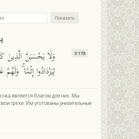
Показать
н
وَلَا يَحْسَبَنَّ الَّذِينَ كَفَ
3:178
لِيَزْدَادُوا إِثْمًا ۚ وَلَهُمْ
очка является благом для них. Мы
свои грехи. Им уготованы унизительные