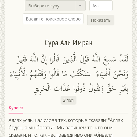
Выберите суру
Показать
Сура Али Имран
لَقَدْ سَمِعَ اللَّهُ قَوْلَ الَّذِينَ قَالُوا إِنَّ اللَّهَ فَقِيرٌ
وَنَحْنُ أَغْنِيَاءُ ۘ سَنَكْتُبُ مَا قَالُوا وَقَتْلَهُمُ الْأَنْبِيَاءَ
بِغَيْرِ حَقٍّ وَنَقُولُ ذُوقُوا عَذَابَ الْحَرِيقِ
3:181
Кулиев
Аллах услышал слова тех, которые сказали: "Аллах
беден, а мы богаты". Мы запишем то, что они
сказали, и то, как несправедливо они убивали