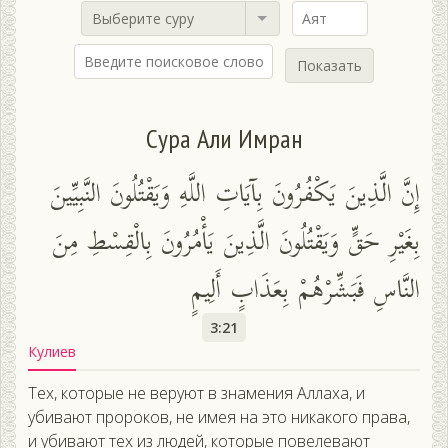
Выберите суру
Показать
Сура Али Имран
إِنَّ الَّذِينَ يَكْفُرُونَ بِآيَاتِ اللَّهِ وَيَقْتُلُونَ النَّبِيِّينَ
بِغَيْرِ حَقٍّ وَيَقْتُلُونَ الَّذِينَ يَأْمُرُونَ بِالْقِسْطِ مِنَ
النَّاسِ فَبَشِّرْهُمْ بِعَذَابٍ أَلِيمٍ
3:21
Кулиев
Тех, которые не веруют в знамения Аллаха, и
убивают пророков, не имея на это никакого права,
и убивают тех из людей, которые повелевают