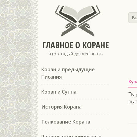
Вы
ГЛАВНОЕ О КОРАНЕ
что каждый должен знать
Коран и предыдущие
Писания
Кул
Коран и Сунна
Ты 
выв
История Корана
Толкование Корана
Разделы коранического