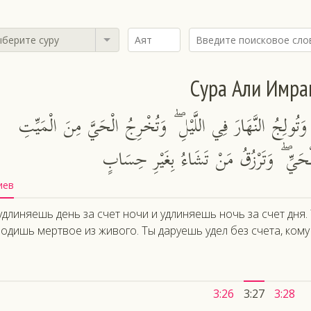
берите суру
Сура Али Имра
 وَتُولِجُ النَّهَارَ فِي اللَّيْلِ ۖ وَتُخْرِجُ الْحَيَّ مِنَ الْمَيِّتِ
ْحَيِّ ۖ وَتَرْزُقُ مَنْ تَشَاءُ بِغَيْرِ حِسَابٍ
иев
удлиняешь день за счет ночи и удлиняешь ночь за счет дня
одишь мертвое из живого. Ты даруешь удел без счета, ком
3:26
3:27
3:28