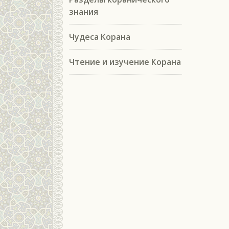
знания
Чудеса Корана
Чтение и изучение Корана