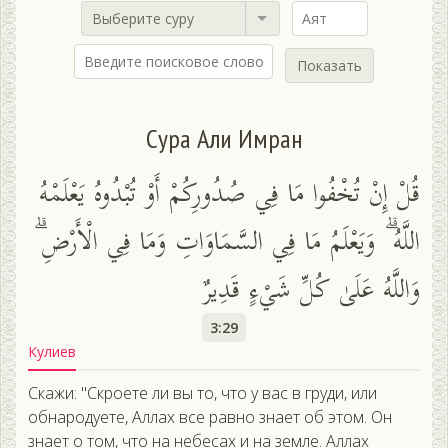
Выберите суру
Показать
Сура Али Имран
قُلْ إِنْ تُخْفُوا مَا فِي صُدُورِكُمْ أَوْ تُبْدُوهُ يَعْلَمْهُ
اللَّهُ ۗ وَيَعْلَمُ مَا فِي السَّمَاوَاتِ وَمَا فِي الْأَرْضِ ۗ
وَاللَّهُ عَلَىٰ كُلِّ شَيْءٍ قَدِيرٌ
3:29
Кулиев
Скажи: "Скроете ли вы то, что у вас в груди, или
обнародуете, Аллах все равно знает об этом. Он
знает о том, что на небесах и на земле. Аллах