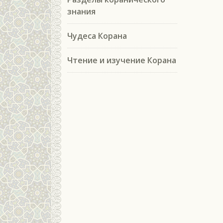
знания
Чудеса Корана
Чтение и изучение Корана