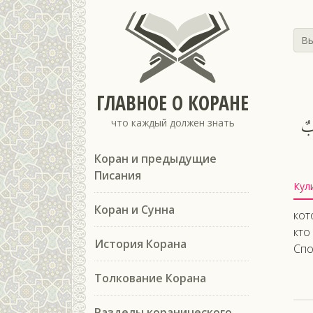
Вы
ГЛАВНОЕ О КОРАНЕ
ابٌ
что каждый должен знать
Коран и предыдущие
Писания
Кул
Коран и Сунна
кот
кто
История Корана
Спо
Толкование Корана
Разделы коранического