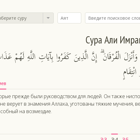
берите суру
Сура Али Имра
َنْزَلَ الْفُرْقَانَ ۗ إِنَّ الَّذِينَ كَفَرُوا بِآيَاتِ اللَّهِ لَهُمْ عَذَ
نْتِقَامٍ
иев
орые прежде были руководством для людей. Он также ниспос
 не верует в знамения Аллаха, уготованы тяжкие мучения, 
собный на возмездие.
3:3
3:4
3:5