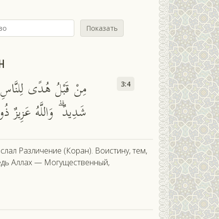
Показать
н
مِنْ قَبْلُ هُدًى لِلنَّاسِ وَأ
3:4
شَدِيدٌ ۗ وَاللَّهُ عَزِيزٌ ذُو ا
лал Различение (Коран). Воистину, тем,
ведь Аллах — Могущественный,