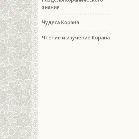
знания
Чудеса Корана
Чтение и изучение Корана