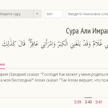
берите суру
Сура Али Имра
 غُلَامٌ وَقَدْ بَلَغَنِيَ الْكِبَرُ وَامْرَأَتِي عَاقِرٌ ۖ قَالَ كَذَٰلِكَ الل
иев
ария (Захария) сказал: "Господи! Как может у меня родиться
а моя бесплодна?" Аллах сказал: "Так Аллах вершит, что пож
3:39
3:40
3:41