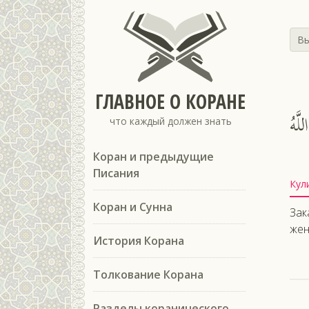
Вы
ГЛАВНОЕ О КОРАНЕ
َّهُ
что каждый должен знать
Коран и предыдущие
Писания
Кул
Коран и Сунна
Зак
жен
История Корана
Толкование Корана
Разделы коранического