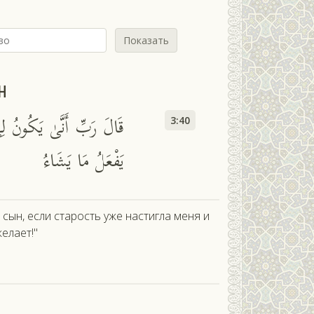
Показать
н
قَالَ رَبِّ أَنَّىٰ يَكُونُ لِي
3:40
يَفْعَلُ مَا يَشَاءُ
 сын, если старость уже настигла меня и
елает!"