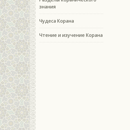
знания
Чудеса Корана
Чтение и изучение Корана