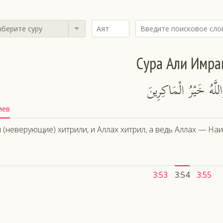
берите суру
Сура Али Имра
للَّهُ خَيْرُ الْمَاكِرِينَ
иев
 (неверующие) хитрили, и Аллах хитрил, а ведь Аллах — На
3:53
3:54
3:55