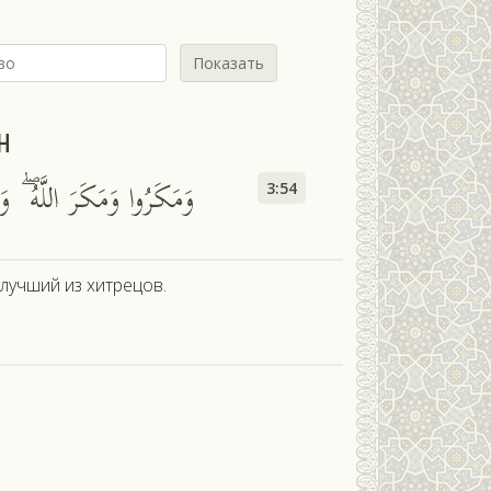
Показать
н
وَمَكَرُوا وَمَكَرَ اللَّهُ ۖ وَا
3:54
илучший из хитрецов.