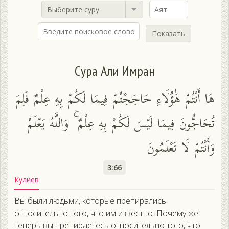
Выберите суру
Показать
Сура Али Имран
هَا أَنْتُمْ هَٰؤُلَاءِ حَاجَجْتُمْ فِيمَا لَكُمْ بِهِ عِلْمٌ فَلِمَ
تُحَاجُّونَ فِيمَا لَيْسَ لَكُمْ بِهِ عِلْمٌ ۚ وَاللَّهُ يَعْلَمُ
وَأَنْتُمْ لَا تَعْلَمُونَ
3:66
Кулиев
Вы были людьми, которые препирались
относительно того, что им известно. Почему же
теперь вы препираетесь относительно того, что