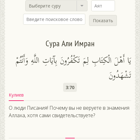
Выберите суру
Показать
Сура Али Имран
يَا أَهْلَ الْكِتَابِ لِمَ تَكْفُرُونَ بِآيَاتِ اللَّهِ وَأَنْتُمْ
تَشْهَدُونَ
3:70
Кулиев
О люди Писания! Почему вы не веруете в знамения
Аллаха, хотя сами свидетельствуете?