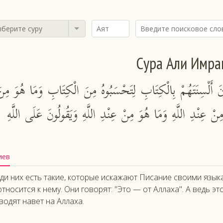
берите суру
Сура Али Имра
وُونَ أَلْسِنَتَهُمْ بِالْكِتَابِ لِتَحْسَبُوهُ مِنَ الْكِتَابِ وَمَا هُوَ مِن
نْ عِنْدِ اللَّهِ وَمَا هُوَ مِنْ عِنْدِ اللَّهِ وَيَقُولُونَ عَلَى اللَّهِ
иев
ди них есть такие, которые искажают Писание своими языка
относится к нему. Они говорят: "Это — от Аллаха". А ведь э
водят навет на Аллаха.