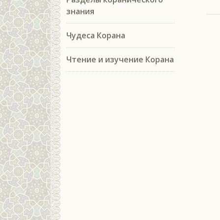
знания
Чудеса Корана
Чтение и изучение Корана