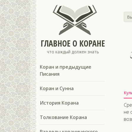
Вы
ГЛАВНОЕ О КОРАНЕ
َ
что каждый должен знать
Коран и предыдущие
Писания
Коран и Сунна
Кул
История Корана
Сре
не 
Толкование Корана
воз
Разделы коранического