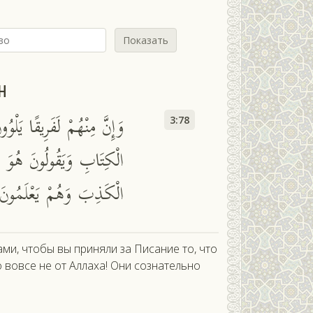
Показать
н
وَإِنَّ مِنْهُمْ لَفَرِيقًا يَلْ
3:78
الْكِتَابِ وَيَقُولُونَ هُوَ مِ
الْكَذِبَ وَهُمْ يَعْلَمُونَ
ми, чтобы вы приняли за Писание то, что
то вовсе не от Аллаха! Они сознательно