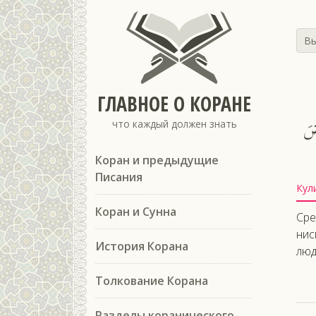
Вы
ГЛАВНОЕ О КОРАНЕ
ضَ
что каждый должен знать
Коран и предыдущие
Писания
Кул
Коран и Сунна
Сре
нис
История Корана
люд
Толкование Корана
Разделы коранического