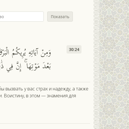
Показать
وَمِنْ آيَاتِهِ يُرِيكُمُ الْبَ
30:24
بَعْدَ مَوْتِهَا ۚ إِنَّ فِي ذَٰ
 вызвать у вас страх и надежду, а также
. Воистину, в этом — знамения для