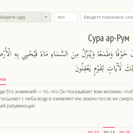
берите суру
Сура ар-Рум
رْقَ خَوْفًا وَطَمَعًا وَيُنَزِّلُ مِنَ السَّمَاءِ مَاءً فَيُحْيِي بِهِ الْأَرْ
لِكَ لَآيَاتٍ لِقَوْمٍ يَعْقِلُونَ
иев
ди Его знамений — то, что Он показывает вам молнию, чтобы
посылает с неба воду и оживляет ею землю после ее смерти
ей разумеющих.
30:23
30:24
30:25