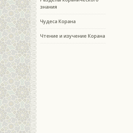
знания
Чудеса Корана
Чтение и изучение Корана