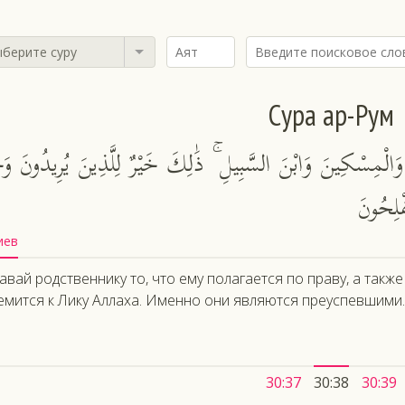
берите суру
Сура ар-Рум
وَالْمِسْكِينَ وَابْنَ السَّبِيلِ ۚ ذَٰلِكَ خَيْرٌ لِلَّذِينَ يُرِيدُونَ وَج
فْلِحُونَ
иев
авай родственнику то, что ему полагается по праву, а также 
емится к Лику Аллаха. Именно они являются преуспевшими.
30:37
30:38
30:39