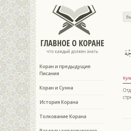
Вы
ГЛАВНОЕ О КОРАНЕ
ْهَ
что каждый должен знать
Коран и предыдущие
Писания
Кул
Коран и Сунна
Отд
стр
История Корана
Толкование Корана
Разделы коранического