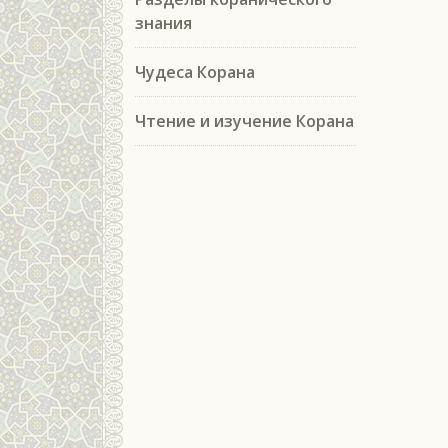
знания
Чудеса Корана
Чтение и изучение Корана