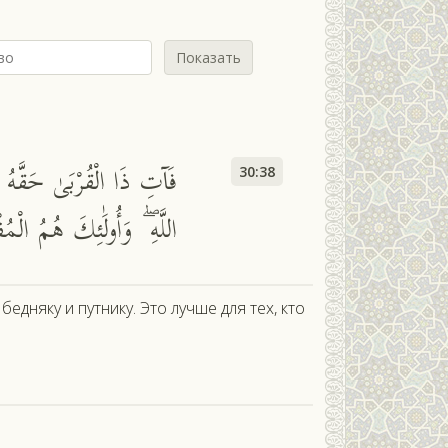
Показать
فَآتِ ذَا الْقُرْبَىٰ حَقَّهُ 
30:38
اللَّهِ ۖ وَأُولَٰئِكَ هُمُ الْمُ
бедняку и путнику. Это лучше для тех, кто