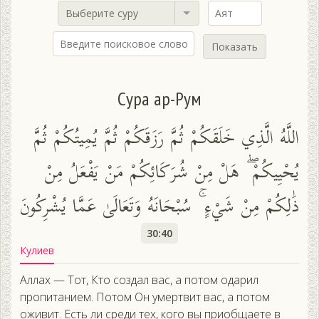
Выберите суру
Показать
Сура ар-Рум
اللَّهُ الَّذِي خَلَقَكُمْ ثُمَّ رَزَقَكُمْ ثُمَّ يُمِيتُكُمْ ثُمَّ
يُحْيِيكُمْ ۖ هَلْ مِنْ شُرَكَائِكُمْ مَنْ يَفْعَلُ مِنْ
ذَٰلِكُمْ مِنْ شَيْءٍ ۚ سُبْحَانَهُ وَتَعَالَىٰ عَمَّا يُشْرِكُونَ
30:40
Кулиев
Аллах — Тот, Кто создал вас, а потом одарил
пропитанием. Потом Он умертвит вас, а потом
оживит. Есть ли среди тех, кого вы приобщаете в