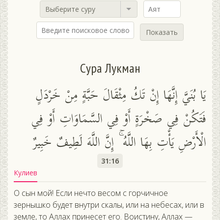
Выберите суру
Показать
Сура Лукман
يَا بُنَيَّ إِنَّهَا إِنْ تَكُ مِثْقَالَ حَبَّةٍ مِنْ خَرْدَلٍ
فَتَكُنْ فِي صَخْرَةٍ أَوْ فِي السَّمَاوَاتِ أَوْ فِي
الْأَرْضِ يَأْتِ بِهَا اللَّهُ ۚ إِنَّ اللَّهَ لَطِيفٌ خَبِيرٌ
31:16
Кулиев
О сын мой! Если нечто весом с горчичное
зернышко будет внутри скалы, или на небесах, или в
земле, то Аллах принесет его. Воистину, Аллах —