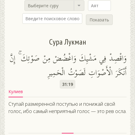
Выберите суру
Показать
Сура Лукман
وَاقْصِدْ فِي مَشْيِكَ وَاغْضُضْ مِنْ صَوْتِكَ ۚ إِنَّ
أَنْكَرَ الْأَصْوَاتِ لَصَوْتُ الْحَمِيرِ
31:19
Кулиев
Ступай размеренной поступью и понижай свой
голос, ибо самый неприятный голос — это рев осла.