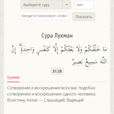
Выберите суру
Показать
Сура Лукман
مَا خَلْقُكُمْ وَلَا بَعْثُكُمْ إِلَّا كَنَفْسٍ وَاحِدَةٍ ۗ إِنَّ
اللَّهَ سَمِيعٌ بَصِيرٌ
31:28
Кулиев
Сотворение и воскрешение всех вас подобно
сотворению и воскрешению одного человека.
Воистину, Аллах — Слышащий, Видящий.