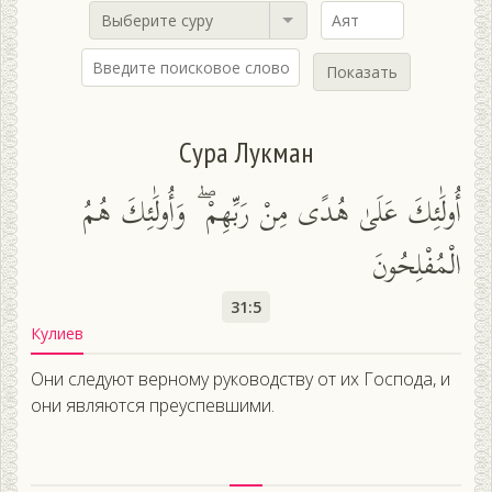
Выберите суру
Показать
Сура Лукман
أُولَٰئِكَ عَلَىٰ هُدًى مِنْ رَبِّهِمْ ۖ وَأُولَٰئِكَ هُمُ
الْمُفْلِحُونَ
31:5
Кулиев
Они следуют верному руководству от их Господа, и
они являются преуспевшими.