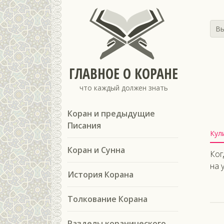
Вы
ГЛАВНОЕ О КОРАНЕ
что каждый должен знать
Коран и предыдущие
Писания
Кул
Коран и Сунна
Ког
на 
История Корана
Толкование Корана
Разделы коранического