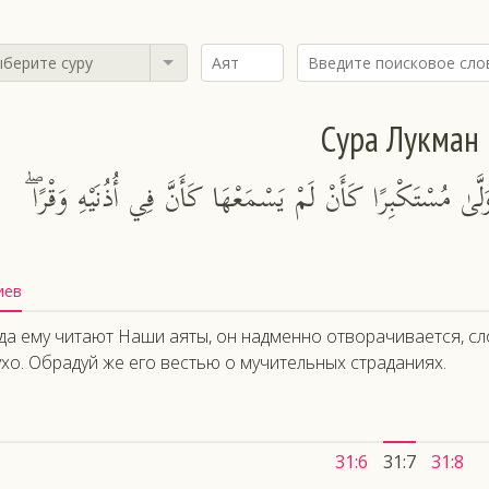
берите суру
Сура Лукман
نَا وَلَّىٰ مُسْتَكْبِرًا كَأَنْ لَمْ يَسْمَعْهَا كَأَنَّ فِي أُذُنَيْهِ وَقْرًا
иев
да ему читают Наши аяты, он надменно отворачивается, сло
ухо. Обрадуй же его вестью о мучительных страданиях.
31:6
31:7
31:8