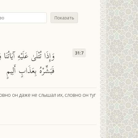
Показать
وَإِذَا تُتْلَىٰ عَلَيْهِ آيَاتُ ۖ
31:7
فَبَشِّرْهُ بِعَذَابٍ أَلِيمٍ
вно он даже не слышал их, словно он туг