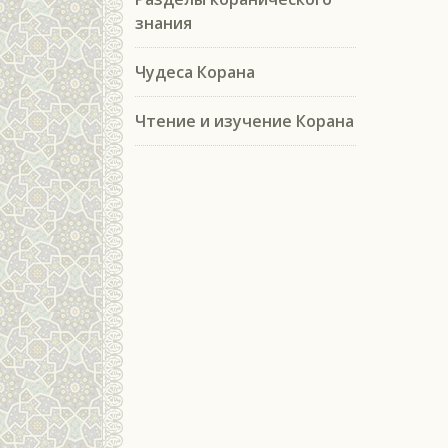
знания
Чудеса Корана
Чтение и изучение Корана