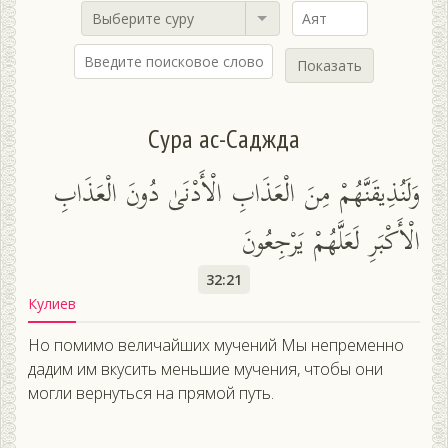
Выберите суру
Показать
Сура ас-Саджда
وَلَنُذِيقَنَّهُمْ مِنَ الْعَذَابِ الْأَدْنَىٰ دُونَ الْعَذَابِ
الْأَكْبَرِ لَعَلَّهُمْ يَرْجِعُونَ
32:21
Кулиев
Но помимо величайших мучений Мы непременно
дадим им вкусить меньшие мучения, чтобы они
могли вернуться на прямой путь.