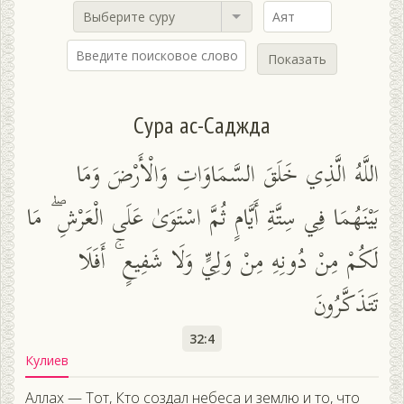
Выберите суру
Показать
Сура ас-Саджда
اللَّهُ الَّذِي خَلَقَ السَّمَاوَاتِ وَالْأَرْضَ وَمَا
بَيْنَهُمَا فِي سِتَّةِ أَيَّامٍ ثُمَّ اسْتَوَىٰ عَلَى الْعَرْشِ ۖ مَا
لَكُمْ مِنْ دُونِهِ مِنْ وَلِيٍّ وَلَا شَفِيعٍ ۚ أَفَلَا
تَتَذَكَّرُونَ
32:4
Кулиев
Аллах — Тот, Кто создал небеса и землю и то, что