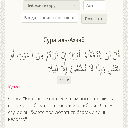
Выберите суру
Показать
Сура аль-Ахзаб
قُلْ لَنْ يَنْفَعَكُمُ الْفِرَارُ إِنْ فَرَرْتُمْ مِنَ الْمَوْتِ أَوِ
الْقَتْلِ وَإِذًا لَا تُمَتَّعُونَ إِلَّا قَلِيلًا
33:16
Кулиев
Скажи: "Бегство не принесет вам пользы, если вы
пытаетесь сбежать от смерти или гибели. В этом
случае вы будете пользоваться благами лишь
недолго".