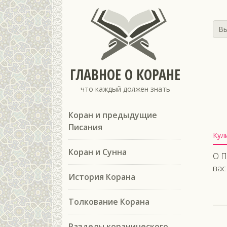
Вы
ГЛАВНОЕ О КОРАНЕ
что каждый должен знать
Коран и предыдущие
Писания
Кул
Коран и Сунна
О П
вас
История Корана
Толкование Корана
Разделы коранического