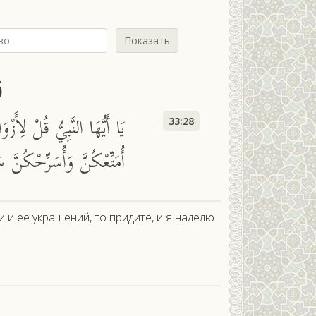
Показать
б
يَا أَيُّهَا النَّبِيُّ قُلْ لِأَزْ
33:28
أُمَتِّعْكُنَّ وَأُسَرِّحْكُنَّ
 и ее украшений, то придите, и я наделю