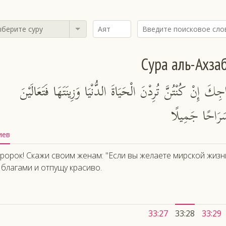
берите суру
Сура аль-Ахза
وَاجِكَ إِنْ كُنْتُنَّ تُرِدْنَ الْحَيَاةَ الدُّنْيَا وَزِينَتَهَا فَتَعَالَيْنَ
 سَرَاحًا جَمِيلًا
иев
ророк! Скажи своим женам: "Если вы желаете мирской жизни
 благами и отпущу красиво.
33:27
33:28
33:29