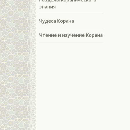
знания
Чудеса Корана
Чтение и изучение Корана