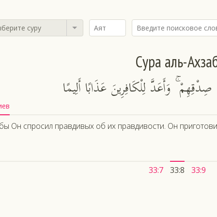
берите суру
Сура аль-Ахза
ِدْقِهِمْ ۚ وَأَعَدَّ لِلْكَافِرِينَ عَذَابًا أَلِيمًا
иев
бы Он спросил правдивых об их правдивости. Он приготов
33:7
33:8
33:9