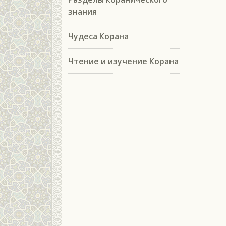
знания
Чудеса Корана
Чтение и изучение Корана