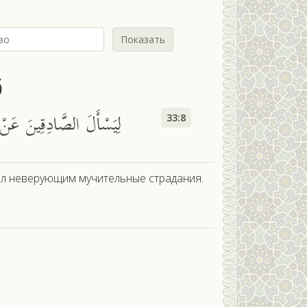
Показать
б
لِيَسْأَلَ الصَّادِقِينَ عَنْ ص
33:8
ил неверующим мучительные страдания.