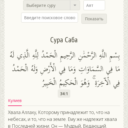
Выберите суру
Показать
Сура Саба
بِسْمِ اللَّهِ الرَّحْمَٰنِ الرَّحِيمِ الْحَمْدُ لِلَّهِ الَّذِي لَهُ
مَا فِي السَّمَاوَاتِ وَمَا فِي الْأَرْضِ وَلَهُ الْحَمْدُ
فِي الْآخِرَةِ ۚ وَهُوَ الْحَكِيمُ الْخَبِيرُ
34:1
Кулиев
Хвала Аллаху, Которому принадлежит то, что на
небесах, и то, что на земле. Ему же надлежит хвала
в Последней жизни. Он — Мудрый, Ведающий.