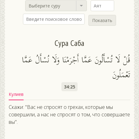
Выберите суру
Показать
Сура Саба
قُلْ لَا تُسْأَلُونَ عَمَّا أَجْرَمْنَا وَلَا نُسْأَلُ عَمَّا
تَعْمَلُونَ
34:25
Кулиев
Скажи: "Вас не спросят о грехах, которые мы
совершили, а нас не спросят о том, что совершаете
вы".