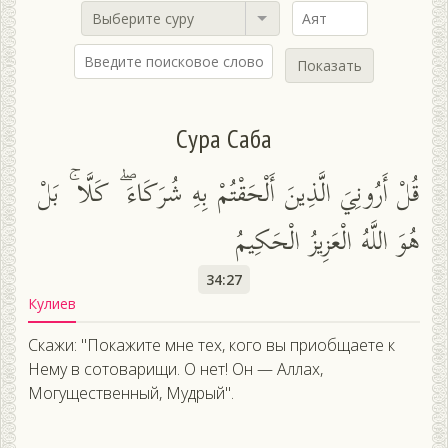
Выберите суру
Показать
Сура Саба
قُلْ أَرُونِيَ الَّذِينَ أَلْحَقْتُمْ بِهِ شُرَكَاءَ ۖ كَلَّا ۚ بَلْ
هُوَ اللَّهُ الْعَزِيزُ الْحَكِيمُ
34:27
Кулиев
Скажи: "Покажите мне тех, кого вы приобщаете к
Нему в сотоварищи. О нет! Он — Аллах,
Могущественный, Мудрый".