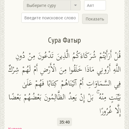
Выберите суру
Показать
Сура Фатыр
قُلْ أَرَأَيْتُمْ شُرَكَاءَكُمُ الَّذِينَ تَدْعُونَ مِنْ دُونِ
اللَّهِ أَرُونِي مَاذَا خَلَقُوا مِنَ الْأَرْضِ أَمْ لَهُمْ شِرْكٌ
فِي السَّمَاوَاتِ أَمْ آتَيْنَاهُمْ كِتَابًا فَهُمْ عَلَىٰ
بَيِّنَتٍ مِنْهُ ۚ بَلْ إِنْ يَعِدُ الظَّالِمُونَ بَعْضُهُمْ بَعْضًا
إِلَّا غُرُورًا
35:40
Кулиев