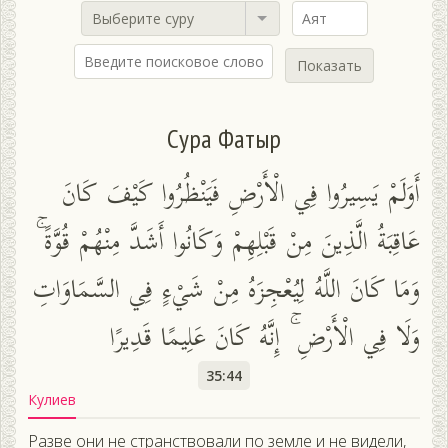
Выберите суру
Показать
Сура Фатыр
أَوَلَمْ يَسِيرُوا فِي الْأَرْضِ فَيَنْظُرُوا كَيْفَ كَانَ
عَاقِبَةُ الَّذِينَ مِنْ قَبْلِهِمْ وَكَانُوا أَشَدَّ مِنْهُمْ قُوَّةً ۚ
وَمَا كَانَ اللَّهُ لِيُعْجِزَهُ مِنْ شَيْءٍ فِي السَّمَاوَاتِ
وَلَا فِي الْأَرْضِ ۚ إِنَّهُ كَانَ عَلِيمًا قَدِيرًا
35:44
Кулиев
Разве они не странствовали по земле и не видели,