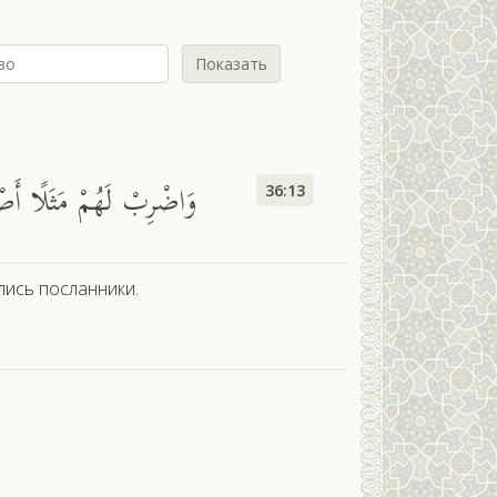
Показать
وَاضْرِبْ لَهُمْ مَثَلًا أَصْح
36:13
лись посланники.