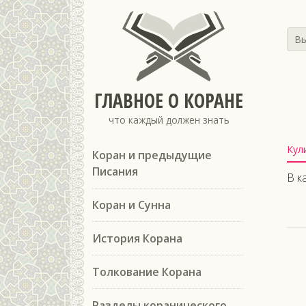
Вы
ГЛАВНОЕ О КОРАНЕ
что каждый должен знать
Кул
Коран и предыдущие
Писания
В к
Коран и Сунна
История Корана
Толкование Корана
Разделы коранического