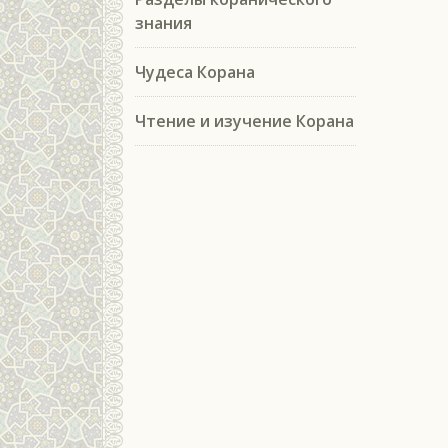
знания
Чудеса Корана
Чтение и изучение Корана