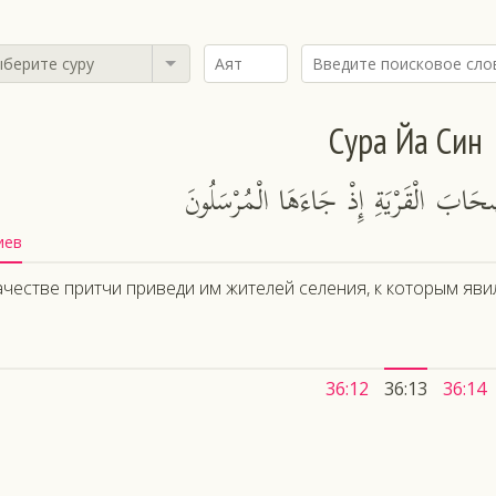
берите суру
Сура Йа Син
َابَ الْقَرْيَةِ إِذْ جَاءَهَا الْمُرْسَلُونَ
иев
ачестве притчи приведи им жителей селения, к которым яви
36:12
36:13
36:14