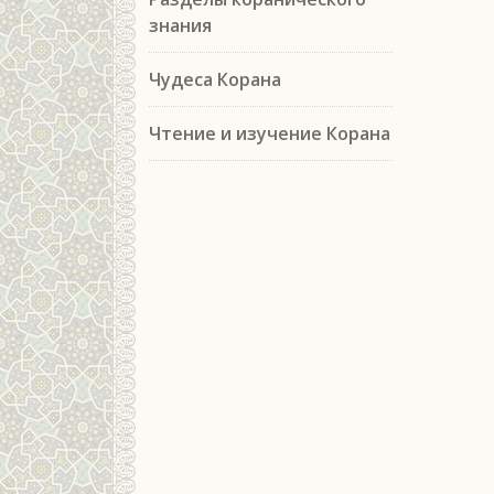
знания
Чудеса Корана
Чтение и изучение Корана