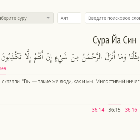
берите суру
Сура Йа Син
 مِثْلُنَا وَمَا أَنْزَلَ الرَّحْمَٰنُ مِنْ شَيْءٍ إِنْ أَنْتُمْ إِلَّا تَكْذِبُونَ
иев
 сказали: "Вы — такие же люди, как и мы. Милостивый ничег
36:14
36:15
36:16