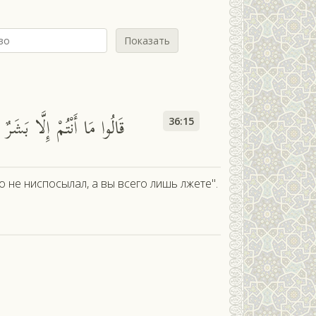
Показать
قَالُوا مَا أَنْتُمْ إِلَّا بَشَرٌ
36:15
о не ниспосылал, а вы всего лишь лжете".