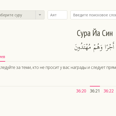
берите суру
Сура Йа Син
ْ أَجْرًا وَهُمْ مُهْتَدُونَ
иев
ледуйте за теми, кто не просит у вас награды и следует пря
36:20
36:21
36:22