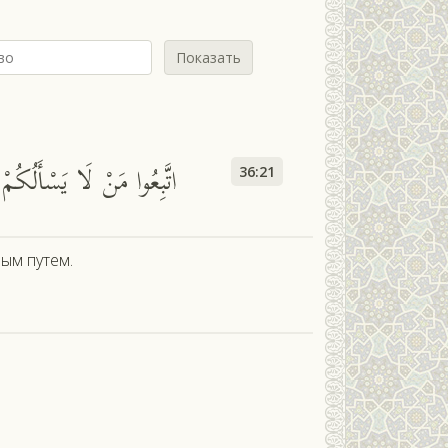
Показать
اتَّبِعُوا مَنْ لَا يَسْأَلُكُم
36:21
мым путем.