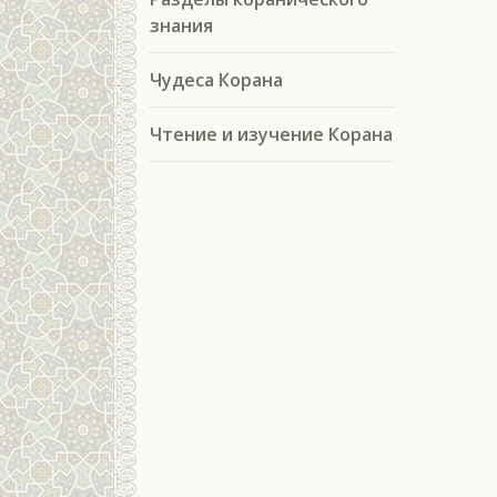
знания
Чудеса Корана
Чтение и изучение Корана