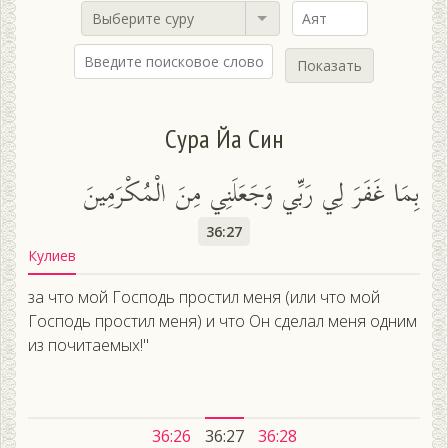
Выберите суру
Показать
Сура Йа Син
بِمَا غَفَرَ لِي رَبِّي وَجَعَلَنِي مِنَ الْمُكْرَمِينَ
36:27
Кулиев
за что мой Господь простил меня (или что мой
Господь простил меня) и что Он сделал меня одним
из почитаемых!"
36:26
36:27
36:28