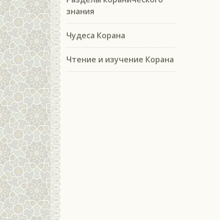
знания
Чудеса Корана
Чтение и изучение Корана