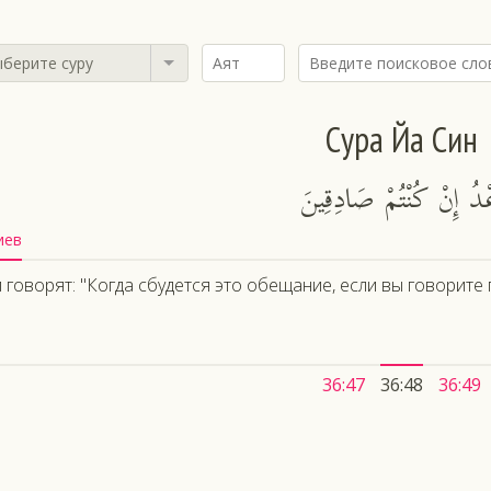
берите суру
Сура Йа Син
َعْدُ إِنْ كُنْتُمْ صَادِقِينَ
иев
 говорят: "Когда сбудется это обещание, если вы говорите 
36:47
36:48
36:49