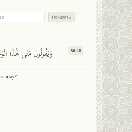
Показать
وَيَقُولُونَ مَتَىٰ هَٰذَا الْو
36:48
правду?"