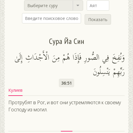
Выберите суру
Показать
Сура Йа Син
وَنُفِخَ فِي الصُّورِ فَإِذَا هُمْ مِنَ الْأَجْدَاثِ إِلَىٰ
رَبِّهِمْ يَنْسِلُونَ
36:51
Кулиев
Протрубят в Рог, и вот они устремляются к своему
Господу из могил.