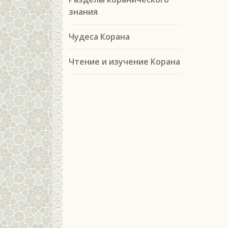
знания
Чудеса Корана
Чтение и изучение Корана