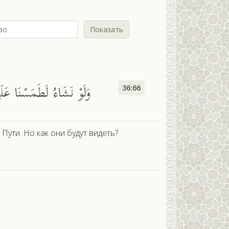
Показать
وَلَوْ نَشَاءُ لَطَمَسْنَا عَلَى
36:66
Пути. Но как они будут видеть?