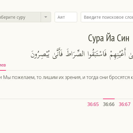
берите суру
Сура Йа Син
ٰ أَعْيُنِهِمْ فَاسْتَبَقُوا الصِّرَاطَ فَأَنَّىٰ يُبْصِرُونَ
иев
и Мы пожелаем, то лишим их зрения, и тогда они бросятся к 
36:65
36:66
36:67