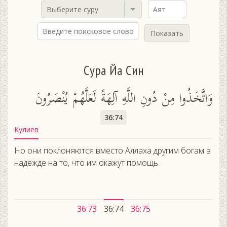
Выберите суру
Показать
Сура Йа Син
وَاتَّخَذُوا مِنْ دُونِ اللَّهِ آلِهَةً لَعَلَّهُمْ يُنْصَرُونَ
36:74
Кулиев
Но они поклоняются вместо Аллаха другим богам в
надежде на то, что им окажут помощь.
36:73
36:74
36:75