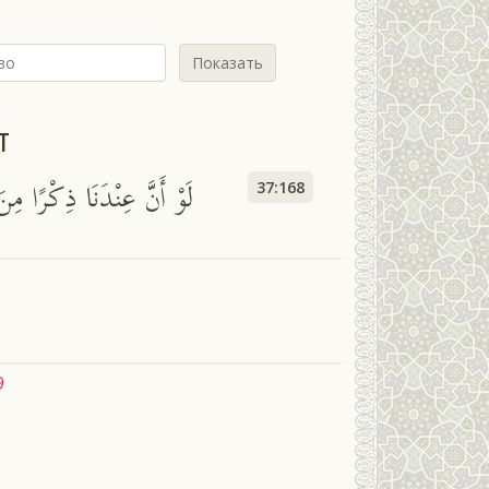
Показать
т
لَوْ أَنَّ عِنْدَنَا ذِكْرًا مِنَ 
37:168
9