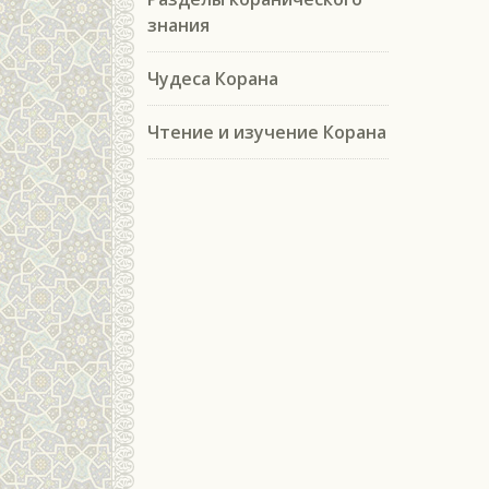
знания
Чудеса Корана
Чтение и изучение Корана