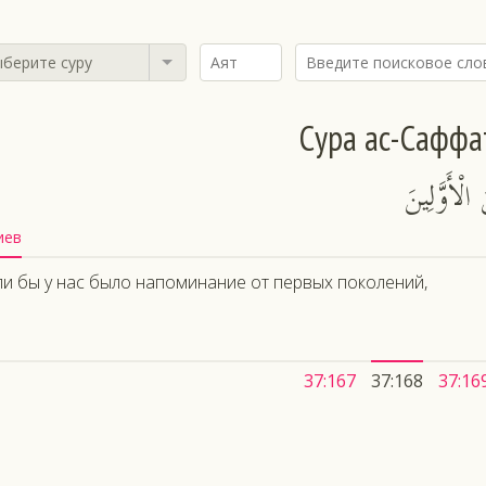
берите суру
Сура ас-Саффа
الْأَوَّلِينَ
иев
ли бы у нас было напоминание от первых поколений,
37:167
37:168
37:16