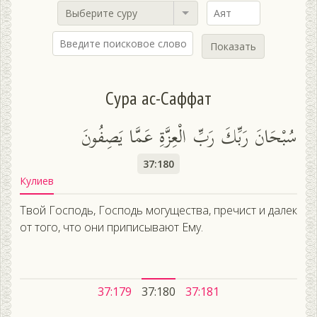
Выберите суру
Показать
Сура ас-Саффат
سُبْحَانَ رَبِّكَ رَبِّ الْعِزَّةِ عَمَّا يَصِفُونَ
37:180
Кулиев
Твой Господь, Господь могущества, пречист и далек
от того, что они приписывают Ему.
37:179
37:180
37:181