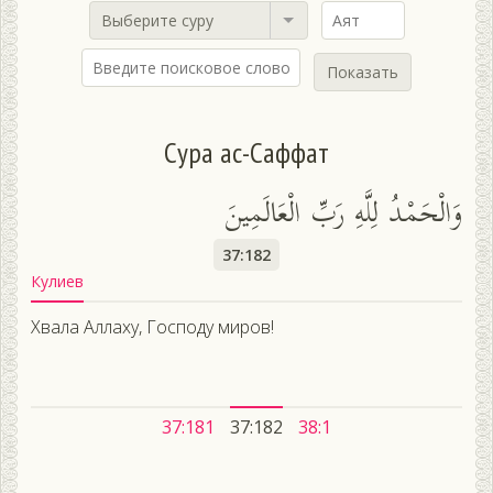
Выберите суру
Показать
Сура ас-Саффат
وَالْحَمْدُ لِلَّهِ رَبِّ الْعَالَمِينَ
37:182
Кулиев
Хвала Аллаху, Господу миров!
37:181
37:182
38:1