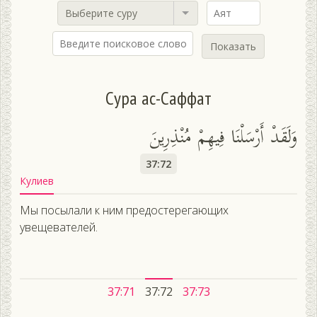
Выберите суру
Показать
Сура ас-Саффат
وَلَقَدْ أَرْسَلْنَا فِيهِمْ مُنْذِرِينَ
37:72
Кулиев
Мы посылали к ним предостерегающих
увещевателей.
37:71
37:72
37:73