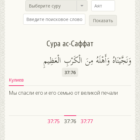
Выберите суру
Показать
Сура ас-Саффат
وَنَجَّيْنَاهُ وَأَهْلَهُ مِنَ الْكَرْبِ الْعَظِيمِ
37:76
Кулиев
Мы спасли его и его семью от великой печали
37:75
37:76
37:77