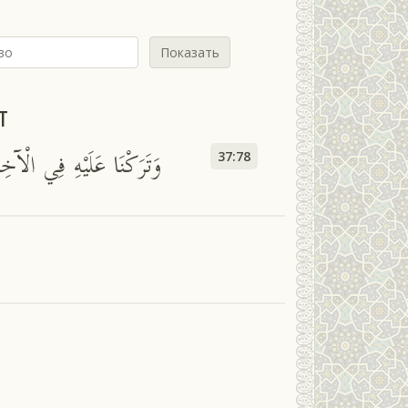
Показать
т
وَتَرَكْنَا عَلَيْهِ فِي الْآخِر
37:78