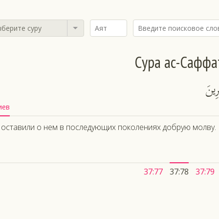
берите суру
Сура ас-Саффа
ِينَ
иев
оставили о нем в последующих поколениях добрую молву.
37:77
37:78
37:79