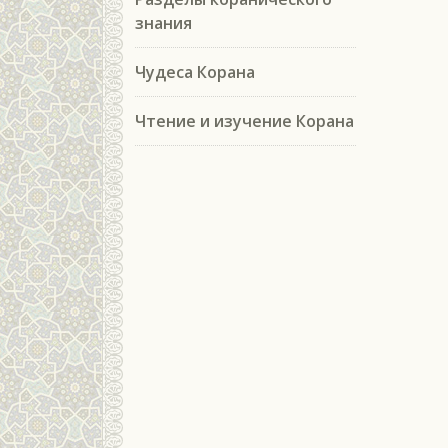
знания
Чудеса Корана
Чтение и изучение Корана