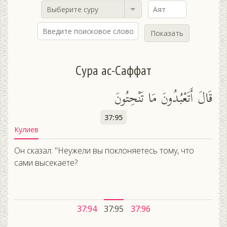
Выберите суру
Показать
Сура ас-Саффат
قَالَ أَتَعْبُدُونَ مَا تَنْحِتُونَ
37:95
Кулиев
Он сказал: "Неужели вы поклоняетесь тому, что
сами высекаете?
37:94
37:95
37:96