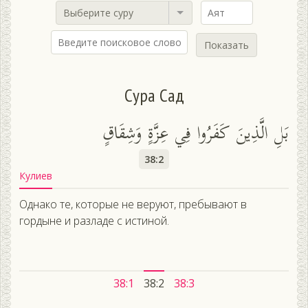
Выберите суру
Показать
Сура Сад
بَلِ الَّذِينَ كَفَرُوا فِي عِزَّةٍ وَشِقَاقٍ
38:2
Кулиев
Однако те, которые не веруют, пребывают в
гордыне и разладе с истиной.
38:1
38:2
38:3