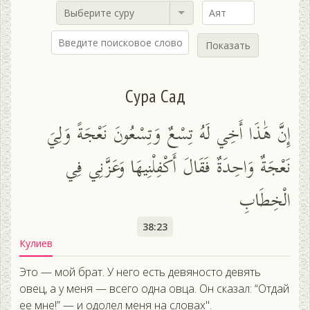
Выберите суру
Показать
Сура Сад
إِنَّ هَٰذَا أَخِي لَهُ تِسْعٌ وَتِسْعُونَ نَعْجَةً وَلِيَ
نَعْجَةٌ وَاحِدَةٌ فَقَالَ أَكْفِلْنِيهَا وَعَزَّنِي فِي
الْخِطَابِ
38:23
Кулиев
Это — мой брат. У него есть девяносто девять
овец, а у меня — всего одна овца. Он сказал: “Отдай
ее мне!” — и одолел меня на словах".