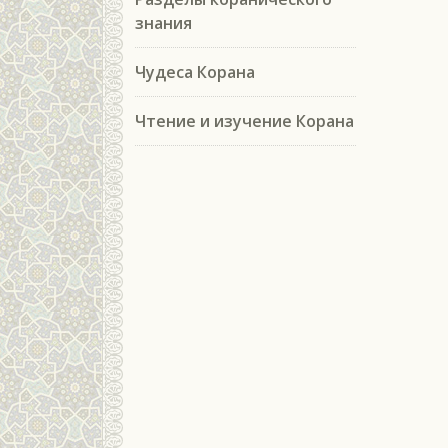
знания
Чудеса Корана
Чтение и изучение Корана