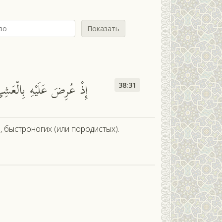
Показать
إِذْ عُرِضَ عَلَيْهِ بِالْعَشِي
38:31
 быстроногих (или породистых).