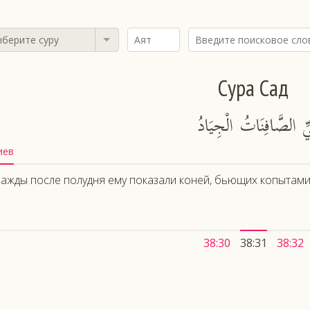
берите суру
Сура Сад
ِّ الصَّافِنَاتُ الْجِيَادُ
иев
ажды после полудня ему показали коней, бьющих копытами,
38:30
38:31
38:32