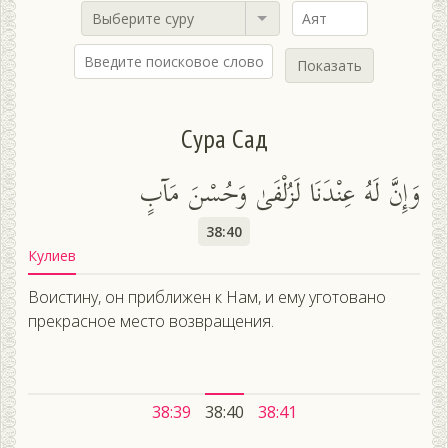
Выберите суру
Показать
Сура Сад
وَإِنَّ لَهُ عِنْدَنَا لَزُلْفَىٰ وَحُسْنَ مَآبٍ
38:40
Кулиев
Воистину, он приближен к Нам, и ему уготовано
прекрасное место возвращения.
38:39
38:40
38:41